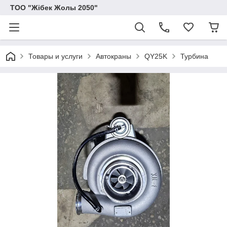
ТОО "Жібек Жолы 2050"
Товары и услуги
Автокраны
QY25K
Турбина