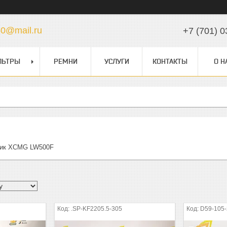
50@mail.ru
+7 (701) 0
ЛЬТРЫ
РЕМНИ
УСЛУГИ
КОНТАКТЫ
О Н
чик XCMG LW500F
.SP-KF2205.5-305
D59-105