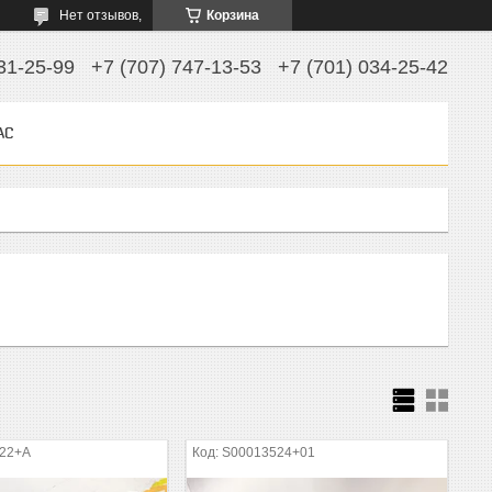
Нет отзывов,
Корзина
31-25-99
+7 (707) 747-13-53
+7 (701) 034-25-42
АС
-22+A
S00013524+01