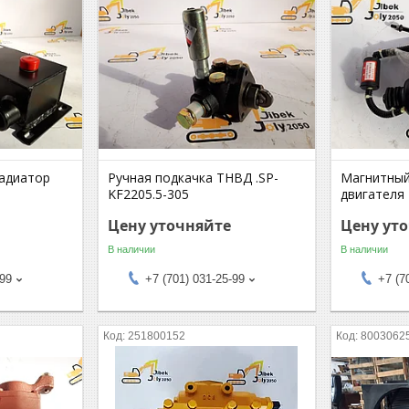
адиатор
Ручная подкачка ТНВД .SP-
Магнитный
KF2205.5-305
двигателя
Цену уточняйте
Цену ут
В наличии
В наличии
-99
+7 (701) 031-25-99
+7 (7
251800152
8003062