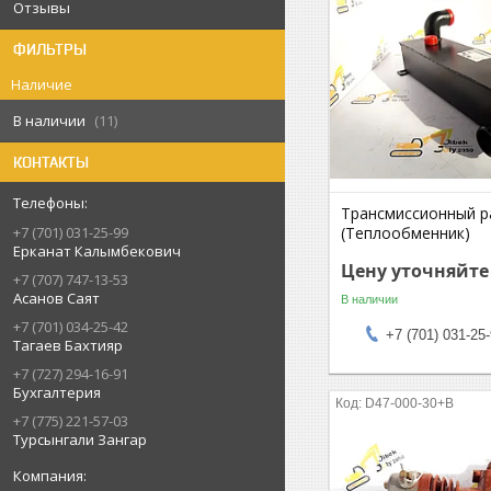
Отзывы
ФИЛЬТРЫ
Наличие
В наличии
11
КОНТАКТЫ
Трансмиcсионный р
(Теплообменник)
+7 (701) 031-25-99
Ерканат Калымбекович
Цену уточняйте
+7 (707) 747-13-53
Асанов Саят
В наличии
+7 (701) 034-25-42
+7 (701) 031-25
Тагаев Бахтияр
+7 (727) 294-16-91
Бухгалтерия
D47-000-30+B
+7 (775) 221-57-03
Турсынгали Зангар