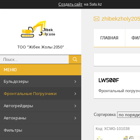
Создать сайт
на Satu.kz
zhibekzholy20
ГЛАВНАЯ
ФИ
ТОО "Жібек Жолы 2050"
LW500F
Бульдозеры
Фронтальный погруз
Фронтальные Погрузчики
Автогрейдеры
Автокраны
XCMG-101038
Фильтры