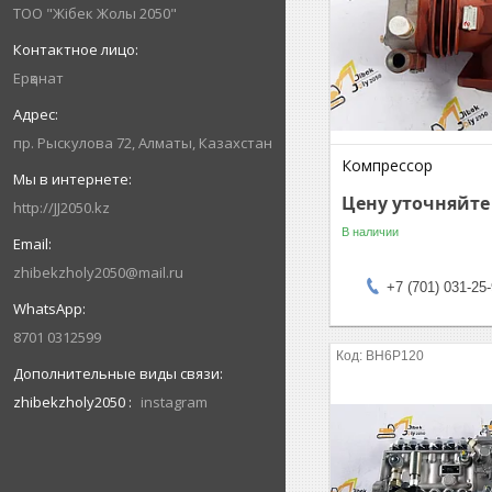
ТОО "Жібек Жолы 2050"
Ерқанат
пр. Рыскулова 72, Алматы, Казахстан
Компрессор
Цену уточняйте
http://JJ2050.kz
В наличии
zhibekzholy2050@mail.ru
+7 (701) 031-25
8701 0312599
BH6P120
zhibekzholy2050
instagram