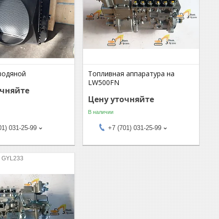
водяной
Топливная аппаратура на
LW500FN
очняйте
Цену уточняйте
В наличии
01) 031-25-99
+7 (701) 031-25-99
 GYL233