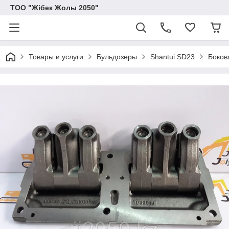
ТОО "Жібек Жолы 2050"
Товары и услуги
Бульдозеры
Shantui SD23
Боков